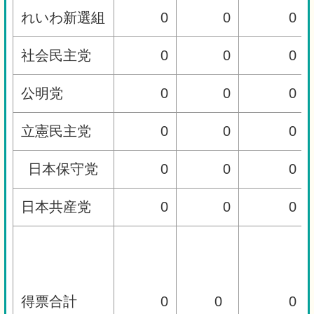
れいわ新選組
0
0
0
社会民主党
0
0
0
公明党
0
0
0
立憲民主党
0
0
0
日本保守党
0
0
0
日本共産党
0
0
0
得票合計
0
0
0