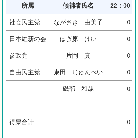
所属
候補者氏名
22：00
社会民主党
ながさき 由美子
0
日本維新の会
はぎ原 けい
0
参政党
片岡 真
0
自由民主党
東田 じゅんぺい
0
磯部 和哉
0
得票合計
0