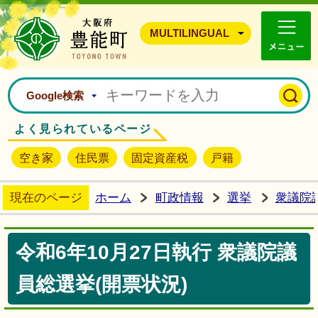
豊能町ホームページ
MULTILINGUAL
Google検索
よく見られているページ
空き家
住民票
固定資産税
戸籍
現在のページ
ホーム
町政情報
選挙
衆議院
令和6年10月27日執行 衆議院議
員総選挙(開票状況)