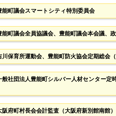
 豊能町議会スマートシティ特別委員会
 豊能町議会全員協議会、豊能町議会本会議、
） 吉川保育所運動会、豊能町防火協会定期総会
） 一般社団法人豊能町シルバー人材センター定
 大阪府町村長会会計監査（大阪府新別館南館）