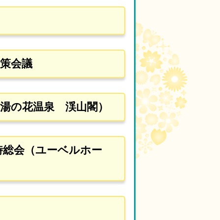
政策会議
（湯の花温泉 渓山閣）
時総会（ユーベルホー