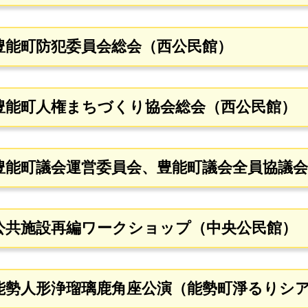
 豊能町防犯委員会総会（西公民館）
豊能町
人権まちづくり協会総会
（西公民館）
 豊能町議会運営委員会、豊能町議会全員協議
 公共施設再編ワークショップ（中央公民館）
 能勢人形浄瑠璃鹿角座公演（能勢町淨るりシ