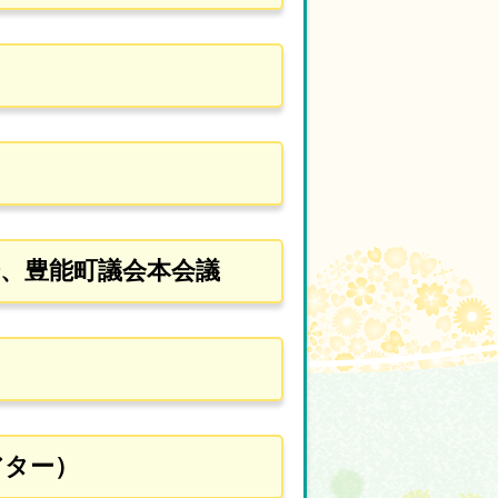
会、豊能町議会本会議
アター）