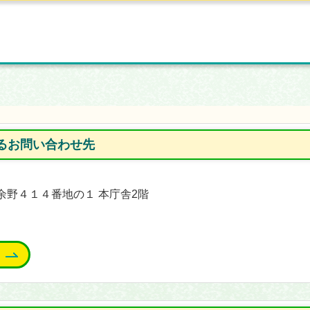
るお問い合わせ先
能町余野４１４番地の１ 本庁舎2階