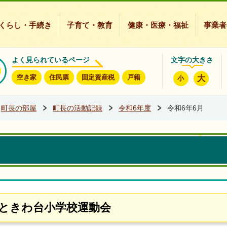
豊能町ホームページ
くらし・手続き
子育て・教育
健康・医療・福祉
事業者
よく見られているページ
文字の大きさ
空き家
住民票
固定資産税
戸籍
大
小
町長の部屋
町長の活動記録
令和6年度
令和6年6月
東ときわ台小学校運動会