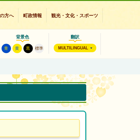
の方へ
町政情報
観光・文化・スポーツ
背景色
翻訳
MULTILINGUAL
青
黄
黒
標準