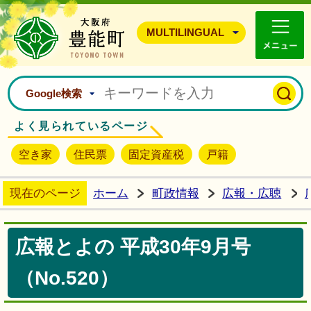
豊能町ホームページ
MULTILINGUAL
Google検索
よく見られているページ
空き家
住民票
固定資産税
戸籍
現在のページ
ホーム
町政情報
広報・広聴
広報とよの 平成30年9月号
（No.520）