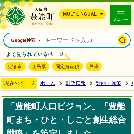
豊能町ホームページ
MULTILINGUAL
Google検索
よく見られているページ
空き家
住民票
固定資産税
戸籍
現在のページ
ホーム
町政情報
計画・施策
「豊能町人口ビジョン」「豊能
町まち・ひと・しごと創生総合
戦略」を策定しました