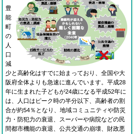
豊
能
町
の
人
口
減
少と高齢化はすでに始まっており、全国や大
阪府全体よりも急速に進んでいます。平成28
年に生まれた子どもが24歳になる平成52年に
は、人口はピーク時の半分以下、高齢者の割
合が約54％となり、地域コミュニティや防災
力・防犯力の衰退、スーパーや病院などの民
間都市機能の衰退、公共交通の崩壊、財政悪