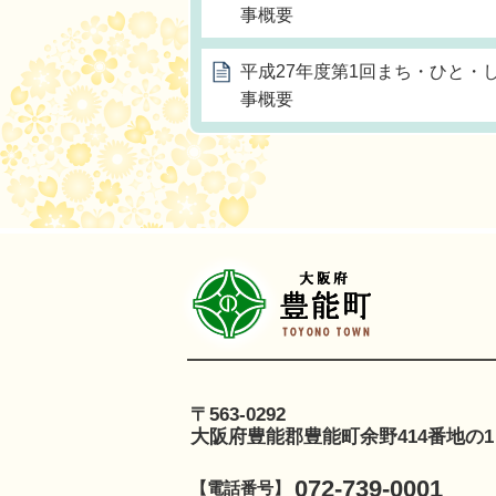
事概要
平成27年度第1回まち・ひと・
事概要
豊
〒563-0292
大阪府豊能郡豊能町余野414番地の1
072-739-0001
【電話番号】