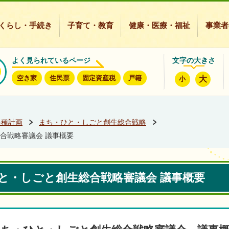
豊能町ホームページ
くらし・手続き
子育て・教育
健康・医療・福祉
事業者
よく見られているページ
文字の大きさ
空き家
住民票
固定資産税
戸籍
大
小
各種計画
まち・ひと・しごと創生総合戦略
合戦略審議会 議事概要
ひと・しごと創生総合戦略審議会 議事概要