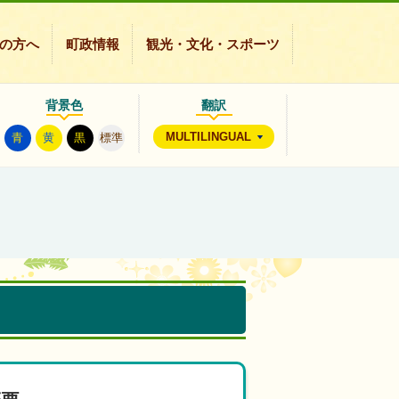
の方へ
町政情報
観光・文化・スポーツ
背景色
翻訳
MULTILINGUAL
青
黄
黒
標準