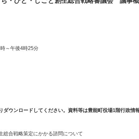
町まち・ひと・しごと創生総合戦略審議会 議事
時～午後4時25分
りダウンロードしてください。
資
料等は豊能町役場1階行政情
生総合戦略策定にかかる諮問について