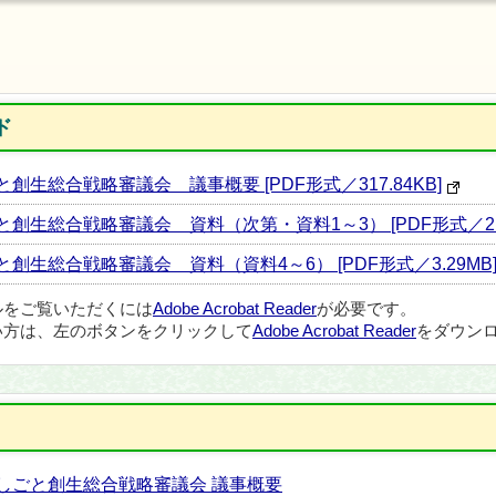
ド
生総合戦略審議会 議事概要 [PDF形式／317.84KB]
生総合戦略審議会 資料（次第・資料1～3） [PDF形式／2.1
生総合戦略審議会 資料（資料4～6） [PDF形式／3.29MB
ルをご覧いただくには
Adobe Acrobat Reader
が必要です。
い方は、左のボタンをクリックして
Adobe Acrobat Reader
をダウンロ
・しごと創生総合戦略審議会 議事概要