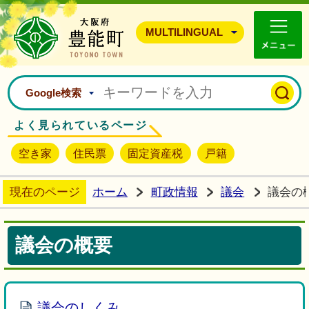
豊能町ホームページ
MULTILINGUAL
Google検索
よく見られているページ
空き家
住民票
固定資産税
戸籍
現在のページ
ホーム
町政情報
議会
議会の
議会の概要
議会のしくみ