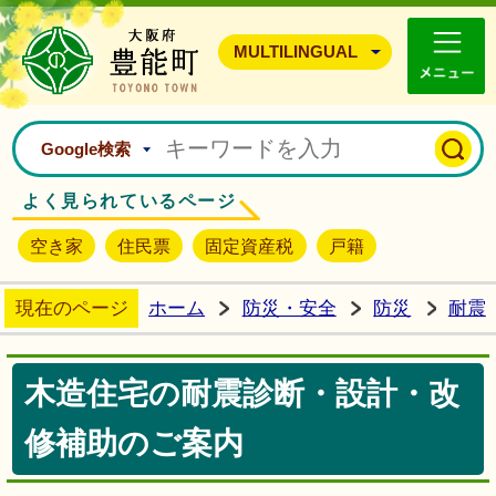
豊能町ホームページ
MULTILINGUAL
Google検索
よく見られているページ
空き家
住民票
固定資産税
戸籍
現在のページ
ホーム
防災・安全
防災
耐震
木造住宅の耐震診断・設計・改
修補助のご案内