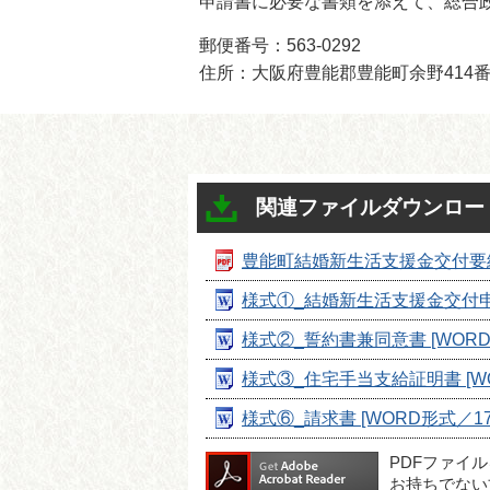
申請書に必要な書類を添えて、総合
郵便番号：563-0292
住所：大阪府豊能郡豊能町余野414番
関連ファイルダウンロー
豊能町結婚新生活支援金交付要綱 [
様式①_結婚新生活支援金交付申請書
様式②_誓約書兼同意書 [WORD形
様式③_住宅手当支給証明書 [WOR
様式⑥_請求書 [WORD形式／17.
PDFファイ
お持ちでない