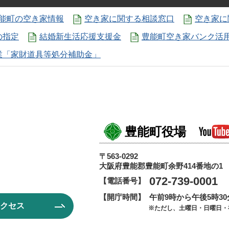
能町の空き家情報
空き家に関する相談窓口
空き家に
の指定
結婚新生活応援支援金
豊能町空き家バンク活
業「家財道具等処分補助金」
豊能町役場
〒563-0292
大阪府豊能郡豊能町余野414番地の1
072-739-0001
【電話番号】
【開庁時間】
午前9時から午後5時3
クセス
※ただし、土曜日・日曜日・祝