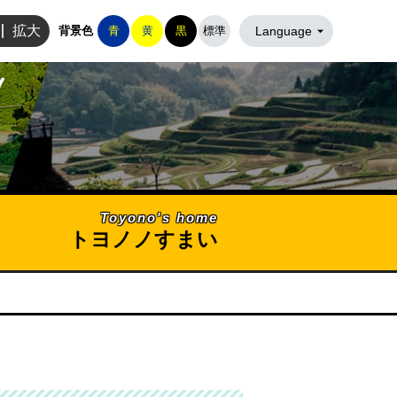
豊能町役場ホームページ
拡大
背景色
青
黄
黒
標準
Language
Toyono's home
トヨノノすまい