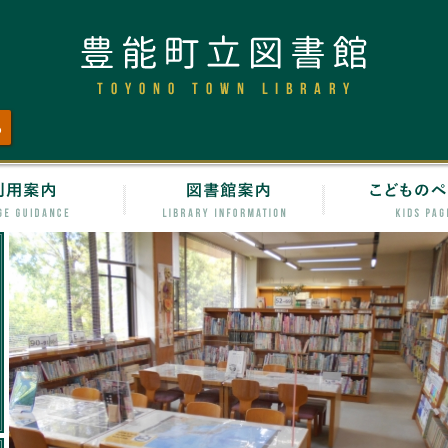
豊能町立図
ら
ージ
利用案内
図書館案内
本の簡単検索