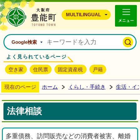
豊能町ホームページ
MULTILINGUAL
Google検索
よく見られているページ
空き家
住民票
固定資産税
戸籍
現在のページ
ホーム
くらし・手続き
生活・イ
法律相談
多重債務、訪問販売などの消費者被害、離婚