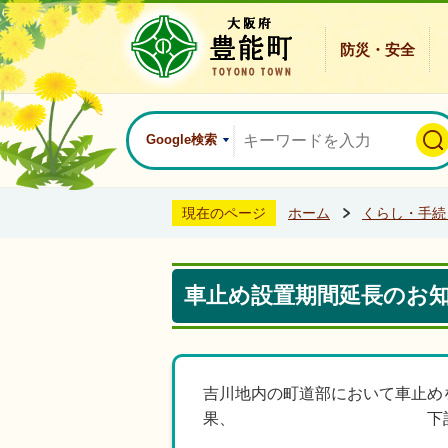
防災・安全
Google検索
現在のページ
ホーム
くらし・手続
車止め設置期間延長のお
吉川地内の町道部において車止めを
果、 下記のとおり設置