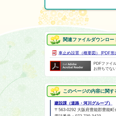
関連ファイルダウンロー
車止め設置（概要図） [PDF形式／
PDFファイ
お持ちでな
このページの内容に関す
建設課（道路・河川グループ）
〒563-0292 大阪府豊能郡豊能町