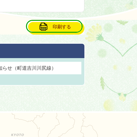
印刷する
知らせ（町道吉川川尻線）