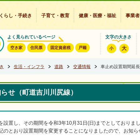
豊能町ホームページ
くらし・手続き
子育て・教育
健康・医療・福祉
事業者
よく見られているページ
文字の大きさ
空き家
住民票
固定資産税
戸籍
大
小
き
生活・インフラ
道路
交通情報
車止め設置期間延長
知らせ（町道吉川川尻線）
設置し、その期間を令和3年10月31日(日)までとしており
期間を変更することになりましたので、お知らせ