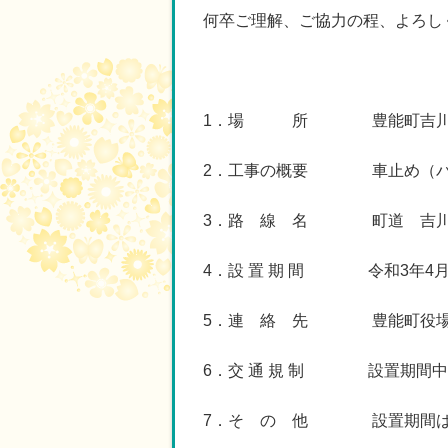
何卒ご理解、ご協力の程、よろし
1．場 所 豊能町吉川
2．工事の概要 車止め（バ
3．路 線 名 町道 吉川
4．設 置 期 間 令和3年4月2
5．連 絡 先 豊能町役場
6．
交 通 規 制
設置期間中は、
7．そ の 他 設置期間は、