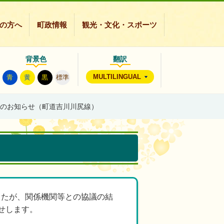
の方へ
町政情報
観光・文化・スポーツ
背景色
翻訳
MULTILINGUAL
青
黄
黒
標準
のお知らせ（町道吉川川尻線）
ましたが、関係機関等との協議の結
します。