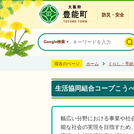
防災・安全
Google検索
現在のページ
ホーム
くらし・手続
生活協同組合コープこう
幅広い分野における事業や社
能な社会の実現を目指すため