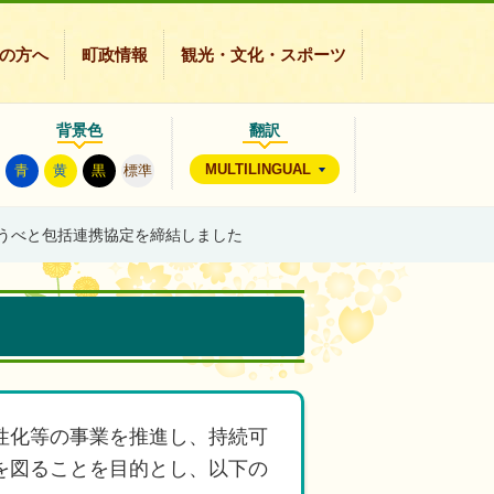
の方へ
町政情報
観光・文化・スポーツ
背景色
翻訳
MULTILINGUAL
青
黄
黒
標準
うべと包括連携協定を締結しました
性化等の事業を推進し、持続可
を図ることを目的とし、以下の