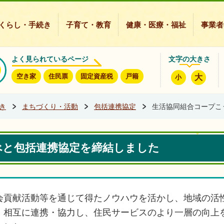
豊能町ホームページ
くらし・手続き
子育て・教育
健康・医療・福祉
事業者
よく見られているページ
文字の大きさ
空き家
住民票
固定資産税
戸籍
大
小
き
まちづくり・活動
包括連携協定
生活協同組合コープこ
べと包括連携協定を締結しました
会貢献活動等を通じて得たノウハウを活かし、地域の活
、相互に連携・協力し、住民サービスのより一層の向上