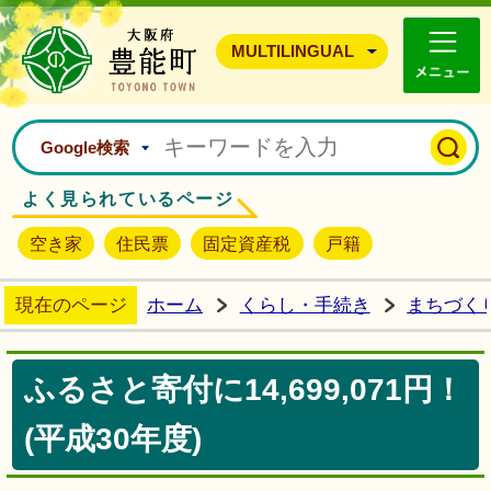
豊能町ホームページ
MULTILINGUAL
Google検索
よく見られているページ
空き家
住民票
固定資産税
戸籍
現在のページ
ホーム
くらし・手続き
まちづく
ふるさと寄付に14,699,071円！
(平成30年度)