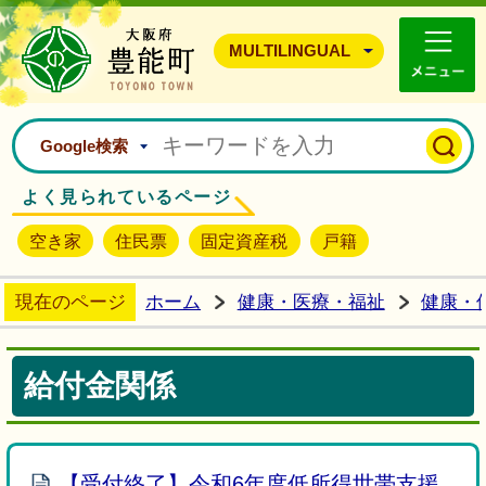
豊能町ホームページ
MULTILINGUAL
Google検索
よく見られているページ
空き家
住民票
固定資産税
戸籍
現在のページ
ホーム
健康・医療・福祉
健康・
給付金関係
【受付終了】令和6年度低所得世帯支援