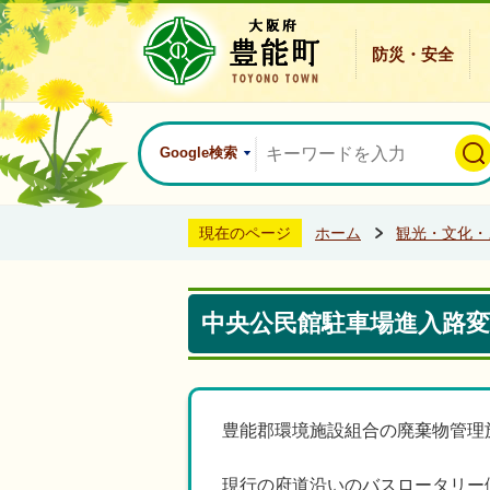
防災・安全
Google検索
現在のページ
ホーム
観光・文化・
中央公民館駐車場進入路
豊能郡環境施設組合の廃棄物管理
現行の府道沿いのバスロータリー