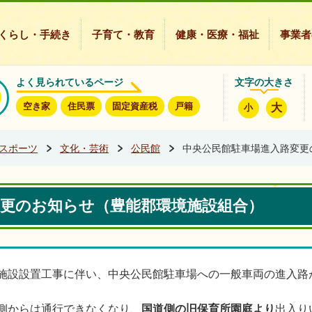
豊能町ホームページ
くらし・手続き
子育て・教育
健康・医療・福祉
事業者
よく見られているページ
文字の大きさ
空き家
住民票
固定資産税
戸籍
大
小
スポーツ
文化・芸術
公民館
中央公民館駐車場進入路変更
変更のお知らせ（豊能郡環境施設組合）
施設設置工事に伴い、中央公民館駐車場への一般車両の進入路
側からは通行できなくなり、
国道側の旧保育所園庭より
出入り