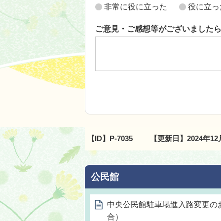
非常に役に立った
役に立っ
ご意見・ご感想等がございました
【ID】
P-7035
【更新日】
2024年1
公民館
中央公民館駐車場進入路変更の
合）