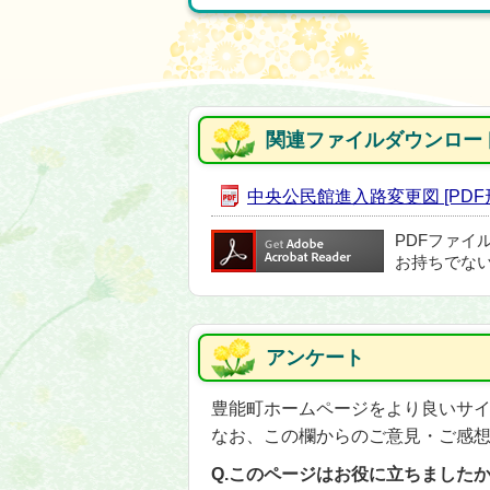
関連ファイルダウンロー
中央公民館進入路変更図 [PDF形式
PDFファイ
お持ちでな
アンケート
豊能町ホームページをより良いサ
なお、この欄からのご意見・ご感
Q.このページはお役に立ちました