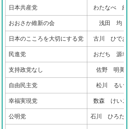
日本共産党
わたなべ 結
おおさか維新の会
浅田 均
日本のこころを大切にする党
古川 ひでお
民進党
おだち 源幸
支持政党なし
佐野 明美
自由民主党
松川 るい
幸福実現党
数森 けいご
公明党
石川 ひろた