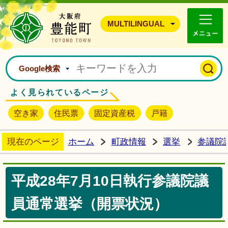
豊能町ホームページ
MULTILINGUAL
Google検索
よく見られているページ
空き家
住民票
固定資産税
戸籍
現在のページ
ホーム
町政情報
選挙
参議院
平成28年7月10日執行参議院議
員通常選挙（開票状況）