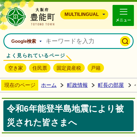
豊能町ホームページ
MULTILINGUAL
Google検索
よく見られているページ
空き家
住民票
固定資産税
戸籍
現在のページ
ホーム
町政情報
町長の部屋
令和6年能登半島地震により被
災された皆さまへ