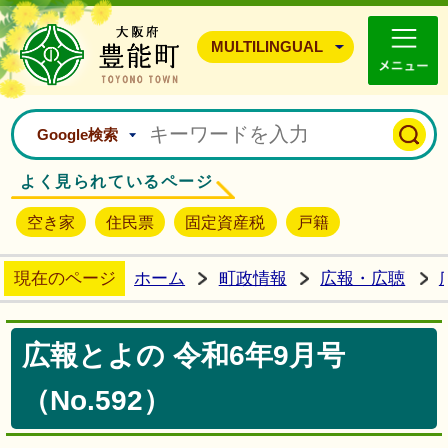
豊能町ホームページ
MULTILINGUAL
Google検索
よく見られているページ
空き家
住民票
固定資産税
戸籍
現在のページ
ホーム
町政情報
広報・広聴
広報とよの 令和6年9月号
（No.592）