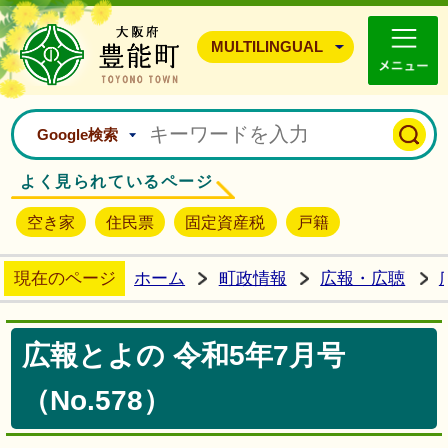
豊能町ホームページ
MULTILINGUAL
Google検索
よく見られているページ
空き家
住民票
固定資産税
戸籍
現在のページ
ホーム
町政情報
広報・広聴
広報とよの 令和5年7月号
（No.578）