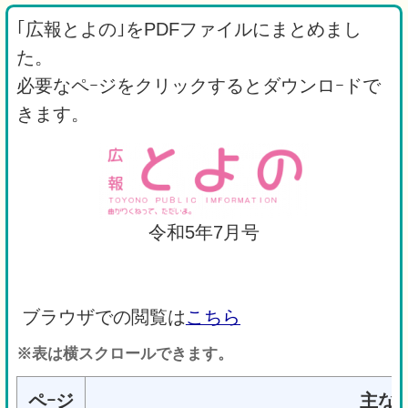
｢広報とよの｣をPDFファイルにまとめまし
た。
必要なペｰジをクリックするとダウンロｰドで
きます。
令和5年7月号
ブラウザでの閲覧は
こちら
※表は横スクロールできます。
ペｰジ
主な