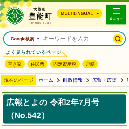
豊能町ホームページ
MULTILINGUAL
Google検索
よく見られているページ
空き家
住民票
固定資産税
戸籍
現在のページ
ホーム
町政情報
広報・広聴
広報とよの 令和2年7月号
（No.542）