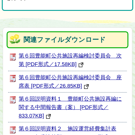
関連ファイルダウンロード
第６回豊能町公共施設再編検討委員会 次
第 [PDF形式／17.58KB]
第６回豊能町公共施設再編検討委員会 座
席表 [PDF形式／26.85KB]
第６回説明資料１ 豊能町公共施設再編に
関する中間報告書（案） [PDF形式／
833.07KB]
第６回説明資料２ 施設運営経費集計表