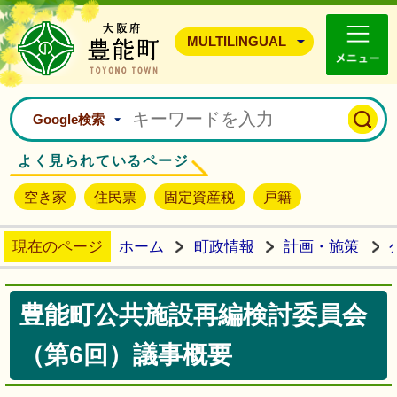
豊能町ホームページ
MULTILINGUAL
Google検索
よく見られているページ
空き家
住民票
固定資産税
戸籍
現在のページ
ホーム
町政情報
計画・施策
豊能町公共施設再編検討委員会
（第6回）議事概要