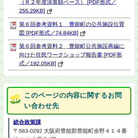
（Ｒ２年度決算額ベース） [PDF形式／
255.29KB]
第６回参考資料１ 豊能町の公共施設位置
図 [PDF形式／74.84KB]
第６回参考資料２ 豊能町公共施設再編に
向けた住民ワークショップ報告書 [PDF形
式／192.05KB]
このページの内容に関するお問
い合わせ先
総合政策課
〒563-0292 大阪府豊能郡豊能町余野４１４番