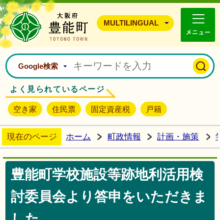
豊能町ホームページ
MULTILINGUAL
Google検索
よく見られているページ
空き家
住民票
固定資産税
戸籍
現在のページ
ホーム
町政情報
計画・施策
豊能町学校施設等跡地利活用検
討委員会より答申をいただきま
した