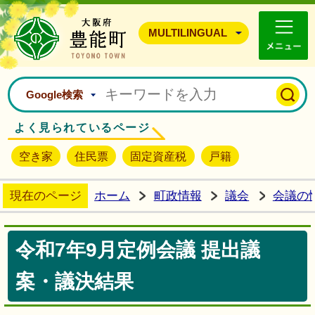
豊能町ホームページ
MULTILINGUAL
Google検索
よく見られているページ
空き家
住民票
固定資産税
戸籍
現在のページ
ホーム
町政情報
議会
会議の
令和7年9月定例会議 提出議
案・議決結果