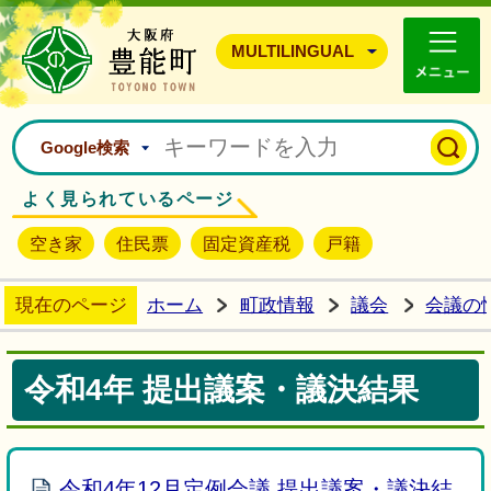
豊能町ホームページ
MULTILINGUAL
Google検索
よく見られているページ
空き家
住民票
固定資産税
戸籍
現在のページ
ホーム
町政情報
議会
会議の
令和4年 提出議案・議決結果
令和4年12月定例会議 提出議案・議決結