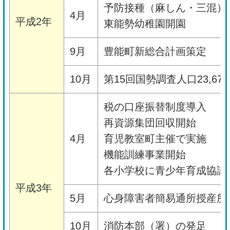
予防接種（麻しん・三混）
4月
平成2年
東能勢幼稚園開園
9月
豊能町新総合計画策定
10月
第15回国勢調査人口23,67
税の口座振替制度導入
再資源集団回収開始
4月
育児教室町主催で実施
機能訓練事業開始
各小学校に青少年育成協議
平成3年
5月
心身障害者簡易通所授産所
10月
消防本部（署）の発足