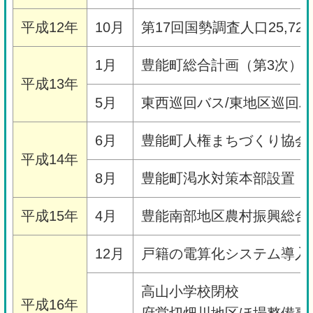
平成12年
10月
第17回国勢調査人口25,72
1月
豊能町総合計画（第3次）
平成13年
5月
東西巡回バス/東地区巡回
6月
豊能町人権まちづくり協会
平成14年
8月
豊能町渇水対策本部設置
平成15年
4月
豊能南部地区農村振興総合
12月
戸籍の電算化システム導入
高山小学校閉校
平成16年
府営切畑川地区ほ場整備事