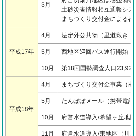
3月
土砂災害情報相互通報シス
まちづくり交付金による都
4月
法定外公共物（里道敷き・
平成17年
5月
西地区巡回バス運行開始
10月
第18回国勢調査人口23,92
4月
まちづくり交付金事業（高
5月
たんぽぽメール（携帯電話
平成18年
10月
府営水道導入/希望ヶ丘地
11月
府営水道導入/東地区（川