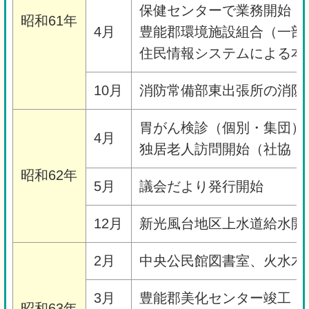
保健センターで業務開始
昭和61年
4月
豊能郡環境施設組合（一部
住民情報システムによる本
10月
消防常備部東出張所の消防
胃がん検診（個別・集団）
4月
独居老人訪問開始（社協・
昭和62年
5月
議会だより発行開始
12月
新光風台地区上水道給水開
2月
中央公民館図書室、火水木
3月
豊能郡美化センター竣工
昭和63年