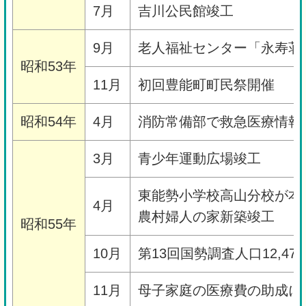
7月
吉川公民館竣工
9月
老人福祉センター「永寿荘
昭和53年
11月
初回豊能町町民祭開催
昭和54年
4月
消防常備部で救急医療情報
3月
青少年運動広場竣工
東能勢小学校高山分校が本
4月
農村婦人の家新築竣工
昭和55年
10月
第13回国勢調査人口12,47
11月
母子家庭の医療費の助成に