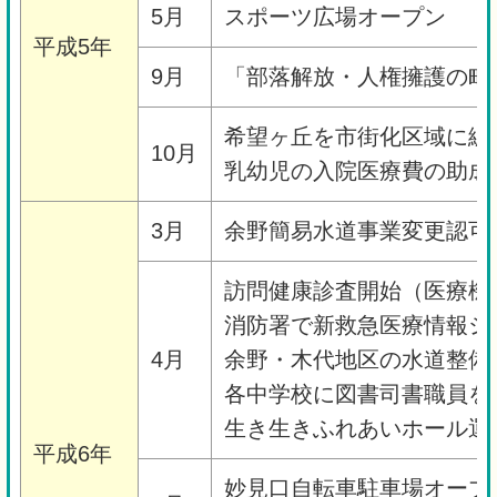
5月
スポーツ広場オープン
平成5年
9月
「部落解放・人権擁護の町
希望ヶ丘を市街化区域に編
10月
乳幼児の入院医療費の助成
3月
余野簡易水道事業変更認可
訪問健康診査開始（医療機
消防署で新救急医療情報シ
4月
余野・木代地区の水道整備
各中学校に図書司書職員を
生き生きふれあいホール運
平成6年
妙見口自転車駐車場オープ