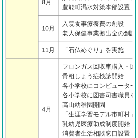
8月
豊能町渇水対策本部設置
入院食事療養費の創設
10月
老人保健事業拠出金の創設
11月
「石仏めぐり」を実施
フロンガス回収車購入・回
骨粗しょう症検診開始
各小学校にコンピューター
各小学校に図書司書職員を
高山幼稚園開園
4月
「生涯学習モデル市町村」
乳幼児医療助成制度開始（
消費者生活相談窓口設置