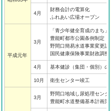
財務会計の電算化
4月
ふれあい広場オープン
「青少年健全育成のまち」
豊能町都市公園条例制定
3月
野間口簡易水道事業変更認
国民健康保険事業財政調整
平成元年
4月
基本健診（集団・個別）の
10月
衛生センター竣工
野間口地域し尿処理センタ
3月
豊能町水道整備基本計画策