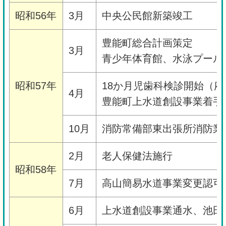
昭和56年
3月
中央公民館新築竣工
豊能町総合計画策定
3月
青少年体育館、水泳プール
昭和57年
18か月児歯科検診開始（
4月
豊能町上水道創設事業着手
10月
消防常備部東出張所消防業
2月
老人保健法施行
昭和58年
7月
高山簡易水道事業変更認可
6月
上水道創設事業通水、池田