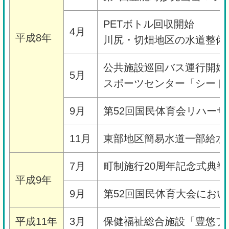
PETボトル回収開始
4月
平成8年
川尻・切畑地区の水道整備
公共施設巡回バス運行開始
5月
スポーツセンター「シート
9月
第52回国民体育会リハー
11月
東部地区簡易水道一部給水
7月
町制施行20周年記念式典挙
平成9年
9月
第52回国民体育大会にお
平成11年
3月
保健福祉総合施設「豊悠プ