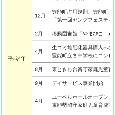
豊能町占用規則、豊能町占
12月
「第一回ヤングフェスティ
2月
移動図書館「やまびこ」運
生ゴミ堆肥化器具購入への
4月
豊能町立各中学校にコンピ
平成4年
8月
東ときわ台留守家庭児童育
9月
デイサービス事業開始
ユーベルホールオープン
4月
東能勢留守家庭児童育成室