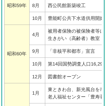
昭和59年
8月
西公民館新築竣工
10月
豊能町公共下水道供用開始
被用者保険の被保険者等に
4月
生きがい（高齢者）教室・
9月
「非核平和都市」宣言
昭和60年
10月
第14回国勢調査人口16,29
12月
図書館オープン
東ときわ台、新光風台を市
1月
老人福祉センター「豊寿荘