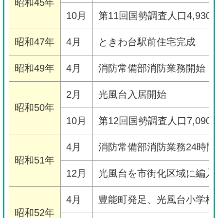
昭和45年
10月
第11回国勢調査人口4,930
昭和47年
4月
ときわ台駅前住宅完成
昭和49年
4月
消防常備部消防業務開始（業
2月
光風台入居開始
昭和50年
10月
第12回国勢調査人口7,090
4月
消防常備部消防業務24時
昭和51年
12月
光風台を市街化区域に編入
4月
豊能町発足、光風台小学校
昭和52年