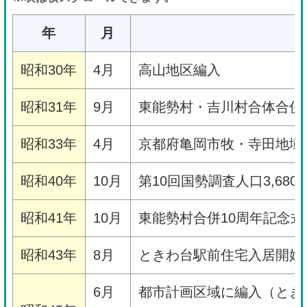
年
月
昭和30年
4月
高山地区編入
昭和31年
9月
東能勢村・吉川村合体合併
昭和33年
4月
京都府亀岡市牧・寺田地域
昭和40年
10月
第10回国勢調査人口3,680
昭和41年
10月
東能勢村合併10周年記念式
昭和43年
8月
ときわ台駅前住宅入居開始
6月
都市計画区域に編入（とき