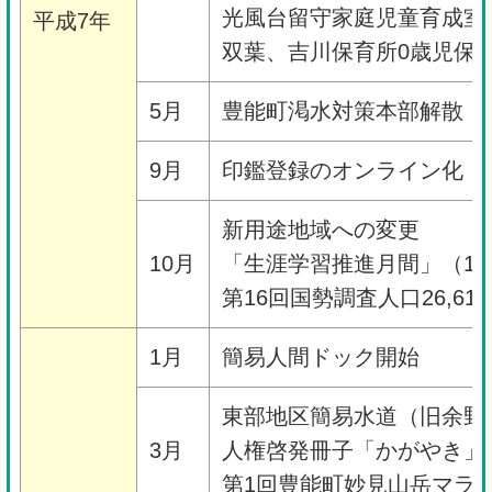
光風台留守家庭児童育成室
平成7年
双葉、吉川保育所0歳児保
5月
豊能町渇水対策本部解散
9月
印鑑登録のオンライン化
新用途地域への変更
10月
「生涯学習推進月間」（10/2
第16回国勢調査人口26,61
1月
簡易人間ドック開始
東部地区簡易水道（旧余野
3月
人権啓発冊子「かがやき」
第1回豊能町妙見山岳マラ