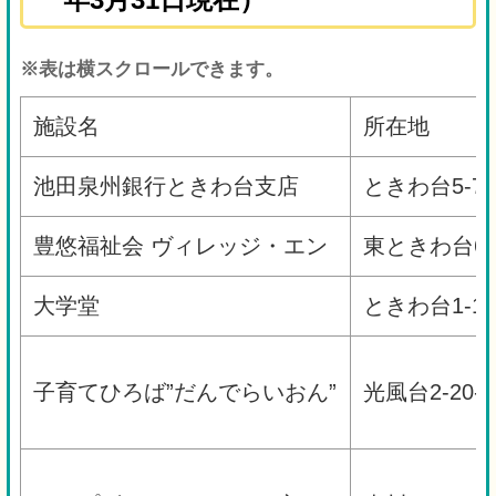
※表は横スクロールできます。
施設名
所在地
池田泉州銀行ときわ台支店
ときわ台5-7-
豊悠福祉会 ヴィレッジ・エン
東ときわ台6-1
大学堂
ときわ台1-11
子育てひろば”だんでらいおん”
光風台2-20-4