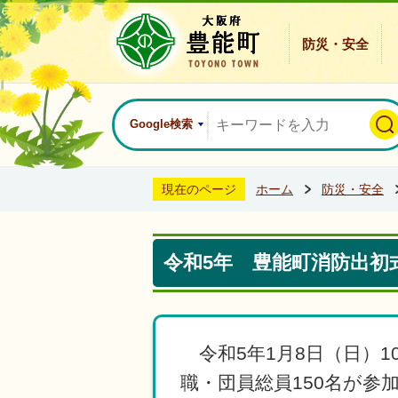
防災・安全
Google検索
現在のページ
ホーム
防災・安全
令和5年 豊能町消防出初
令和5年1月8日（日）1
職・団員総員150名が
参