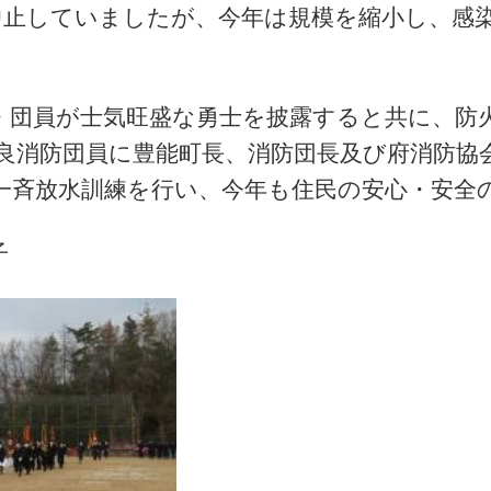
中止していましたが、今年は規模を縮小し、感
団員が士気旺盛な勇士を披露すると共に、防
良消防団員に豊能
町長、消防団長及び府消防協
一斉放水訓練を行い、今年も住民の安心・安全
子