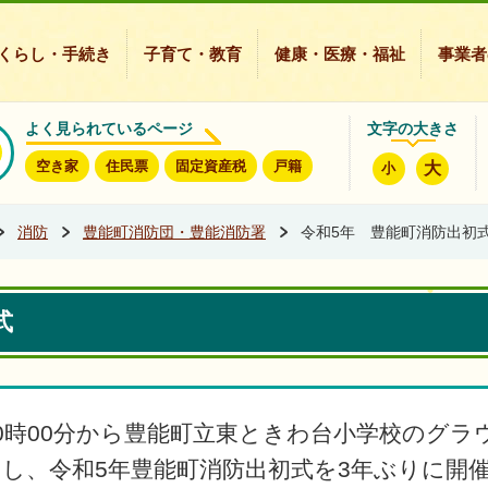
豊能町ホームページ
くらし・手続き
子育て・教育
健康・医療・福祉
事業者
よく見られているページ
文字の大きさ
空き家
住民票
固定資産税
戸籍
大
小
消防
豊能町消防団・豊能消防署
令和5年 豊能町消防出初
式
0時00分から豊能町立東ときわ台小学校のグ
加し、令和5年豊能町消防出初式を3年ぶりに開