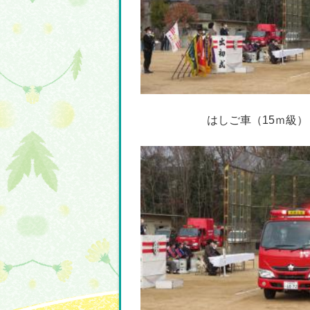
はしご車（15ｍ級）