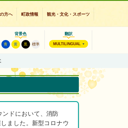
の方へ
町政情報
観光・文化・スポーツ
背景色
翻訳
MULTILINGUAL
青
黄
黒
標準
式
ラウンドにおいて、消防
催しました。
新型コロナウ