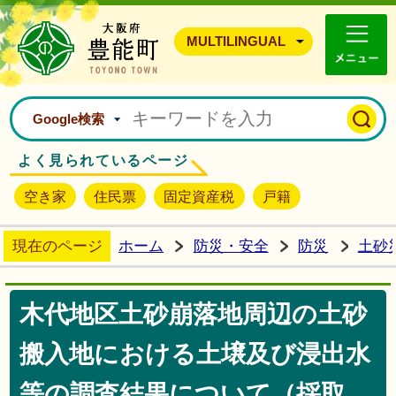
豊能町ホームページ
MULTILINGUAL
Google検索
よく見られているページ
空き家
住民票
固定資産税
戸籍
現在のページ
ホーム
防災・安全
防災
土砂
木代地区土砂崩落地周辺の土砂
搬入地における土壌及び浸出水
等の調査結果について（採取