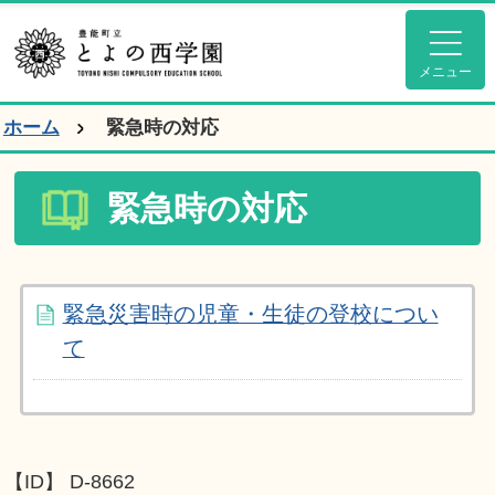
とよの西学園ホ
メニュー
ホーム
緊急時の対応
緊急時の対応
緊急災害時の児童・生徒の登校につい
て
【ID】
D-8662