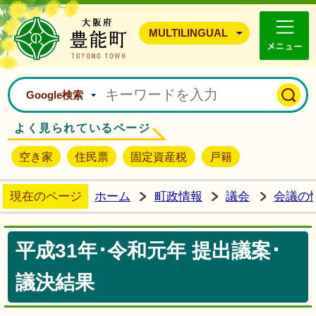
豊能町ホームページ
MULTILINGUAL
Google検索
よく見られているページ
空き家
住民票
固定資産税
戸籍
現在のページ
ホーム
町政情報
議会
会議の
平成31年･令和元年 提出議案･
議決結果