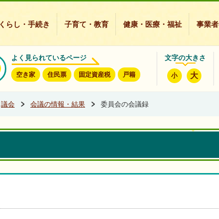
豊能町ホームページ
くらし・手続き
子育て・教育
健康・医療・福祉
事業者
よく見られているページ
文字の大きさ
空き家
住民票
固定資産税
戸籍
大
小
議会
会議の情報・結果
委員会の会議録