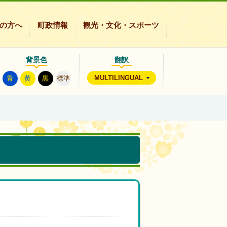
の方へ
町政情報
観光・文化・スポーツ
背景色
翻訳
MULTILINGUAL
青
黄
黒
標準