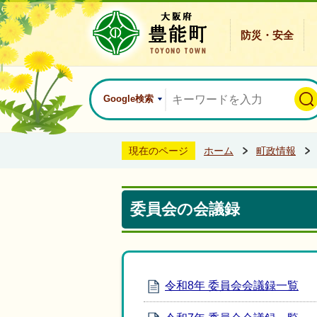
防災・安全
Google検索
現在のページ
ホーム
町政情報
委員会の会議録
令和8年 委員会会議録一覧