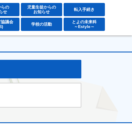
とよの東学園ホームページ
からの
児童生徒からの
転入手続き
らせ
お知らせ
営協議会
とよの未来科
学校の活動
S)
～Estyle～