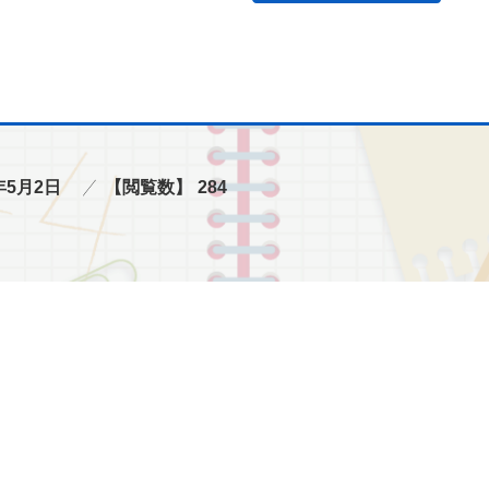
年5月2日
【閲覧数】
284