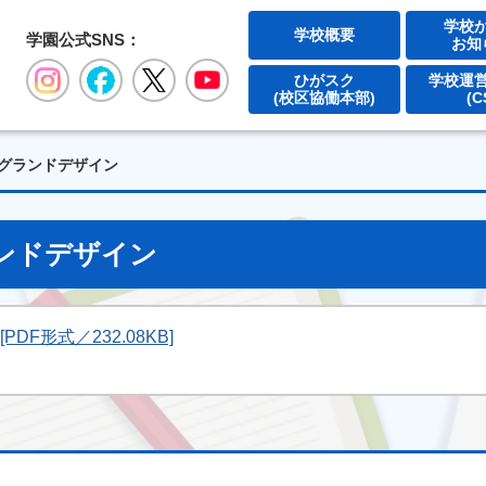
学校
学校概要
学園公式SNS：
お知
公式Instagram
公式Facebook
公式X
公式YouTube
ひがスク
学校運
(校区協働本部)
(C
グランドデザイン
ンドデザイン
F形式／232.08KB]