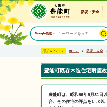
防災・安全
Google検索
現在のページ
ホーム
防災・安全
豊能町既存木造住宅耐震改
豊能町は、昭和56年5月31
合、その住宅の評点を1．0