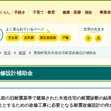
豊能町ホームページ
くらし・手続き
子育て・教育
健康・医療・福祉
事業者
よく見られているページ
文字の大きさ
空き家
住民票
固定資産税
戸籍
大
小
防災
耐震
豊能町既存木造住宅耐震改修設計補助金
修設計補助金
日以前の旧耐震基準で建築された木造住宅の耐震診断の結
以上とするための改修工事に必要となる耐震改修設計の作