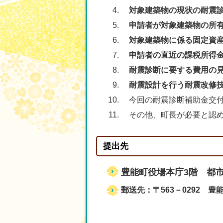
対象建築物の現状の耐震
申請者が対象建築物の所有
対象建築物に係る固定資
申請者の直近の課税所得金
耐震診断に要する費用の
耐震設計を行う耐震改修技
今回の耐震診断補助金交付
その他、町長が必要と認め
提出先
豊能町役場本庁3階 都市
郵送先：〒563－0292 