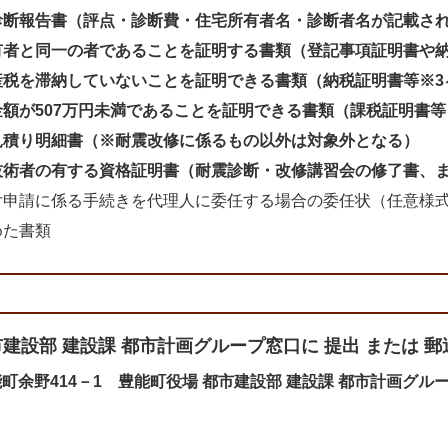
診断報告書（評点・診断費・住宅所有者名・診断者名が記載さ
者と同一の者であることを証明する書類（登記事項証明書や
産税を滞納していないことを証明できる書類（納税証明書等※3
額が507万円未満であることを証明できる書類（課税証明書等
見積り明細書（※耐震改修に係るもの以外は対象外となる）
術者の有する資格証明書（耐震診断・改修講習会の修了書、ま
申請に係る手続きを代理人に委任する場合の委任状（任意様式
た書類
建設部 建設課 都市計画グループ窓口に 提出 または 郵
豊能町余野414－1 豊能町役場 都市建設部 建設課 都市計画グル