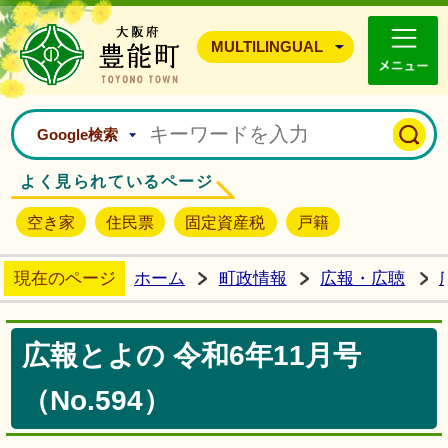
豊能町ホームページ
MULTILINGUAL
Google検索
よく見られているページ
空き家
住民票
固定資産税
戸籍
現在のページ
ホーム
町政情報
広報・広聴
広報とよの 令和6年11月号
（No.594）