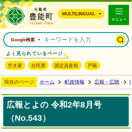
豊能町ホームページ
MULTILINGUAL
Google検索
よく見られているページ
空き家
住民票
固定資産税
戸籍
現在のページ
ホーム
町政情報
広報・広聴
広報とよの 令和2年8月号
（No.543）