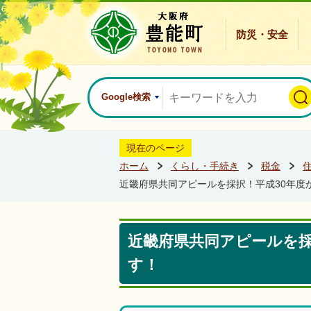
防災・安全
Google検索
現在のページ
ホーム
くらし・手続き
税金
近畿府県共同アピールを採択！平成30年度
近畿府県共同アピールを採
す！