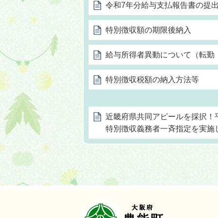
令和7年分給与支払報告書の提
特別徴収額の期限後納入
給与所得者異動について（転勤
特別徴収税額の納入方法等
近畿府県共同アピールを採択！
特別徴収義務者一斉指定を実施
豊