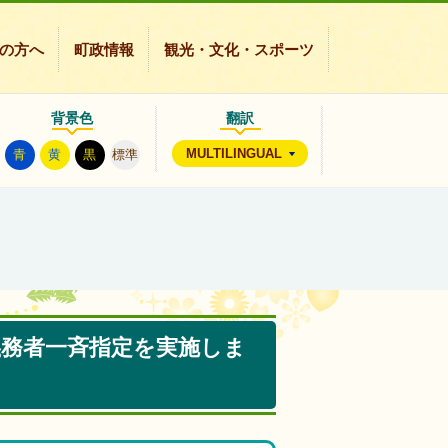
の方へ
町政情報
観光・文化・スポーツ
背景色
翻訳
MULTILINGUAL
青
黄
黒
標準
義務者一斉指定を実施しま