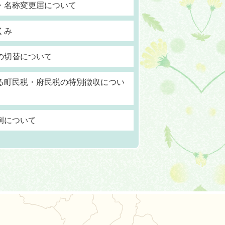
・名称変更届について
くみ
の切替について
る町民税・府民税の特別徴収につい
例について