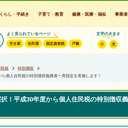
豊能町ホームページ
くらし・手続き
子育て・教育
健康・医療・福祉
事業者
よく見られているページ
文字の大きさ
空き家
住民票
固定資産税
戸籍
大
小
住民税
特別徴収
から個人住民税の特別徴収義務者一斉指定を実施します！
択！平成30年度から個人住民税の特別徴収