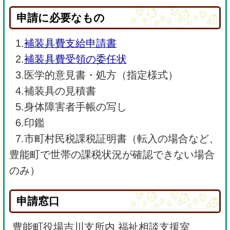
申請に必要なもの
1.
補装具費支給申請書
2.
補装具費受領の委任状
3.医学的意見書・処方（指定様式）
4.補装具の見積書
5.身体障害者手帳の写し
6.印鑑
7.市町村民税課税証明書（転入の場合など、
豊能町で世帯の課税状況が確認できない場合
のみ）
申請窓口
豊能町役場吉川支所内 福祉相談支援室