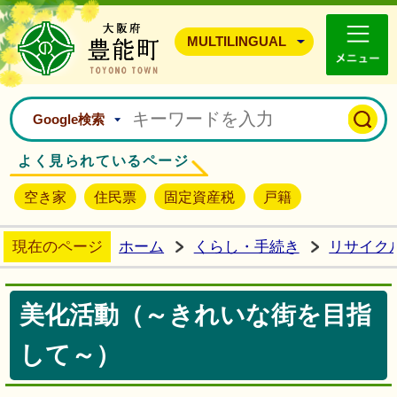
豊能町ホームページ
MULTILINGUAL
Google検索
よく見られているページ
空き家
住民票
固定資産税
戸籍
現在のページ
ホーム
くらし・手続き
リサイク
美化活動（～きれいな街を目指
して～）