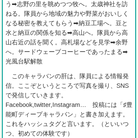
う➡志野の里を眺めつつ牧へ。太歳神社を訪
ねる。隊員から地域の魅力や野菜がおいしく
なる秘密を教えてもらう➡納豆工場へ。豆と
水と納豆の関係を知る➡高山へ。隊員から高
山右近の話を聞く。高札場などを見学➡余野
へ。サードウェーブコーヒーであったまる➡
光風台駅解散
このキャラバンの肝は、隊員による情報発
信。ここぞというところで写真を撮り、SNS
で発信していきます。
Facebook,twitter,Instagram… 投稿には「♯豊
能町ディープキャラバン」と書き加えます。
これをハッシュタグと言います。（といいつ
つ、初めての体験です）