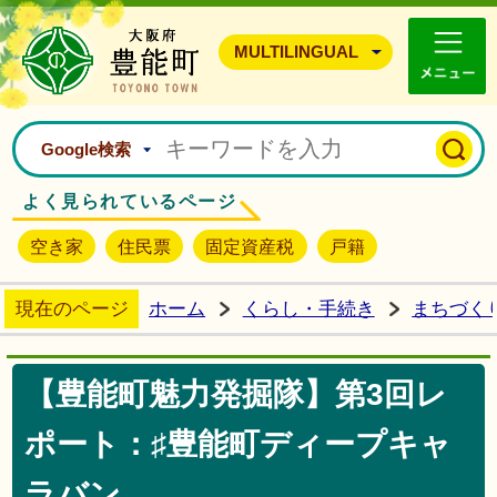
豊能町ホームページ
MULTILINGUAL
Google検索
よく見られているページ
空き家
住民票
固定資産税
戸籍
現在のページ
ホーム
くらし・手続き
まちづく
【豊能町魅力発掘隊】第3回レ
ポート：♯豊能町ディープキャ
ラバン