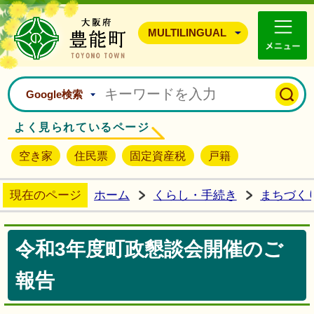
豊能町ホームページ
MULTILINGUAL
Google検索
よく見られているページ
空き家
住民票
固定資産税
戸籍
現在のページ
ホーム
くらし・手続き
まちづく
令和3年度町政懇談会開催のご
報告