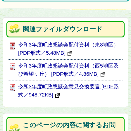
関連ファイルダウンロード
令和3年度町政懇談会配付資料（東8地区）
[PDF形式／5.48MB]
令和3年度町政懇談会配付資料（西5地区及
び希望ヶ丘） [PDF形式／4.86MB]
令和3年度町政懇談会意見交換要旨 [PDF形
式／948.72KB]
このページの内容に関するお問