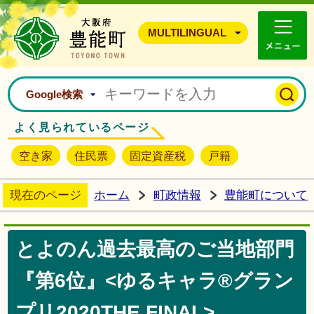
豊能町ホームページ
MULTILINGUAL
Google検索
よく見られているページ
空き家
住民票
固定資産税
戸籍
現在のページ
ホーム
町政情報
豊能町について
とよのん過去最高のご当地部門
『第6位』<ゆるキャラ®グラン
プリ2020THE FINAL>